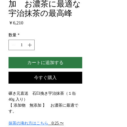
加 お濃茶に最適な
宇治抹茶の最高峰
価
￥6,210
格
数量
*
カートに追加する
今すぐ購入
碾き元直送　石臼挽き宇治抹茶（１缶　
40g 入り） 
【 添加物　無添加 】　お濃茶に最適で
す。
抹茶の淹れ方はこちら
   0:25 〜