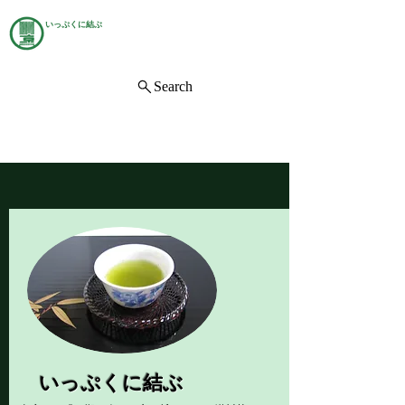
いっぷくに結ぶ
茶処 右京
中野区にある日本茶専門店。
Search
​
いっぷくに結ぶ