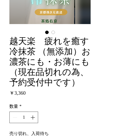
越天楽 疲れを癒す
冷抹茶 （無添加）お
濃茶にも・お薄にも
（現在品切れの為、
予約受付中です）
価
￥3,360
格
数量
*
売り切れ、入荷待ち