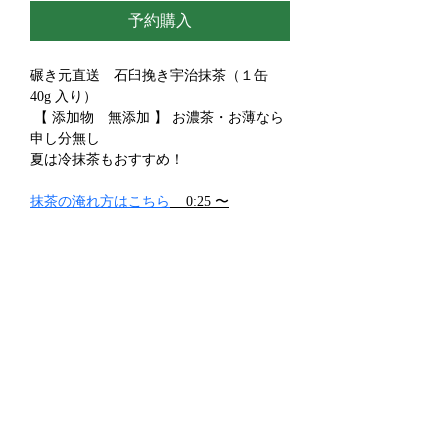
予約購入
碾き元直送　石臼挽き宇治抹茶（１缶　
40g 入り）
 【 添加物　無添加 】 お濃茶・お薄なら
申し分無し
夏は冷抹茶もおすすめ！
抹茶の淹れ方はこちら
    0:25 〜
ギフト包装はこちら
関連商品
全ての商品を見る