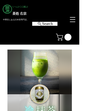
いっぷくに結ぶ
茶処 右京
中野区にある日本茶専門店。
Search