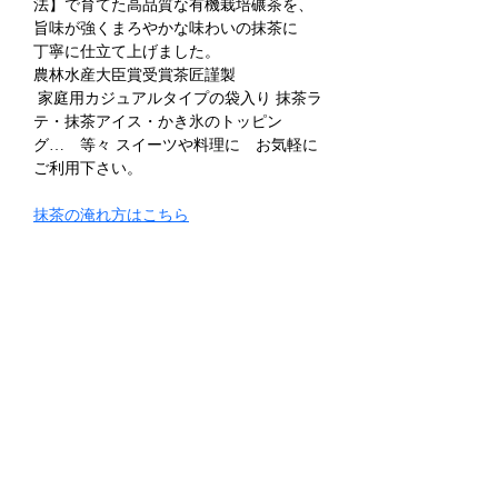
法】で育てた高品質な有機栽培碾茶を、
旨味が強くまろやかな味わいの抹茶に　
丁寧に仕立て上げました。 
農林水産大臣賞受賞茶匠謹製
 家庭用カジュアルタイプの袋入り 抹茶ラ
テ・抹茶アイス・かき氷のトッピン
グ…　等々 スイーツや料理に　お気軽に
ご利用下さい。
抹茶の淹れ方はこちら
ギフト包装はこちら
関連商品
全ての商品を見る