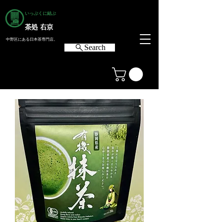
いっぷくに結ぶ
茶処 右京
中野区にある日本茶専門店。
Search