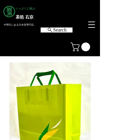
いっぷくに結ぶ
茶処 右京
中野区にある日本茶専門店。
Search