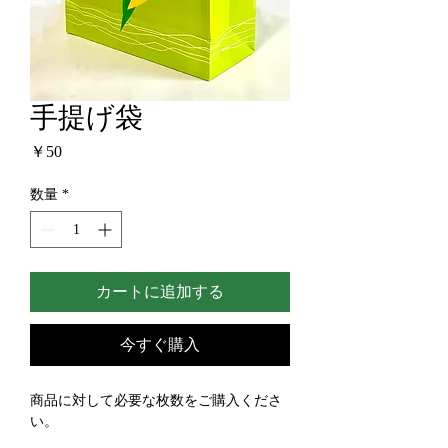
手提げ袋
価
￥50
格
数量
*
カートに追加する
今すぐ購入
商品に対して必要な枚数をご購入くださ
い。