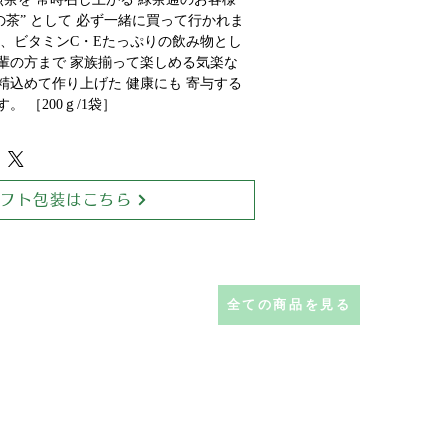
の茶” として 必ず一緒に買って行かれま
し、ビタミンC・Eたっぷりの飲み物とし
輩の方まで 家族揃って楽しめる気楽な
精込めて作り上げた 健康にも 寄与する
 ［200ｇ/1袋］
ギフト包装はこちら
全ての商品を見る