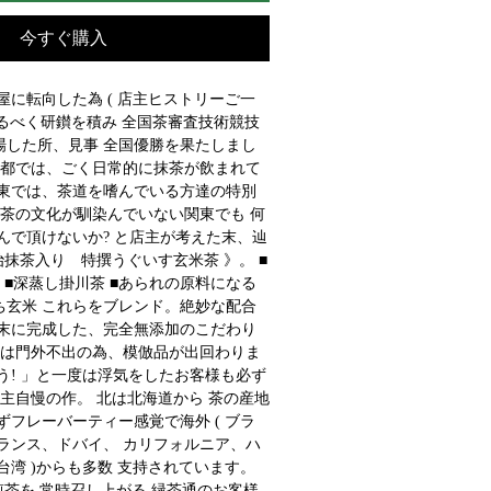
今すぐ購入
に転向した為 ( 店主ヒストリーご一
えるべく研鑚を積み 全国茶審査技術競技
場した所、見事 全国優勝を果たしまし
京都では、ごく日常的に抹茶が飲まれて
東では、茶道を嗜んでいる方達の特別
抹茶の文化が馴染んでいない関東でも 何
んで頂けないか? と店主が考えた末、辿
治抹茶入り　特撰うぐいす玄米茶 》。 ■
 ■深蒸し掛川茶 ■あられの原料になる
ち玄米 これらをブレンド。絶妙な配合
末に完成した、完全無添加のこだわり
率は門外不出の為、模倣品が出回わりま
う! 」と一度は浮気をしたお客様も必ず
主自慢の作。 北は北海道から 茶の産地
フレーバーティー感覚で海外 ( ブラ
ランス、ドバイ、 カリフォルニア、ハ
湾 )からも多数 支持されています。 
の高級煎茶を 常時召し上がる 緑茶通のお客様