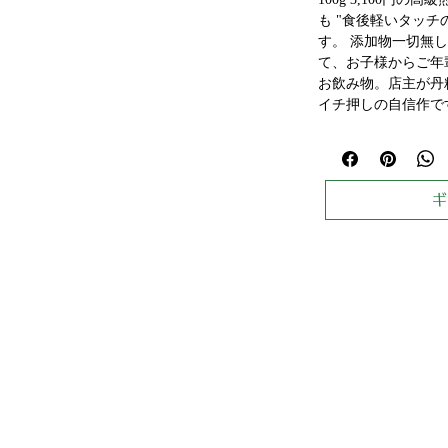
も "食後軽いタッチ
す。 添加物一切無
て、お子様からご年
お飲み物。店主が丹
イチ押しの自信作です。