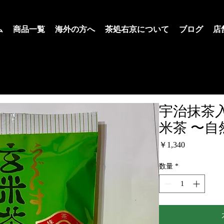
ム
商品一覧
海外の方へ
茶処右京について
ブログ
店
宇治抹茶
米茶 〜
価
￥1,340
格
数量
*