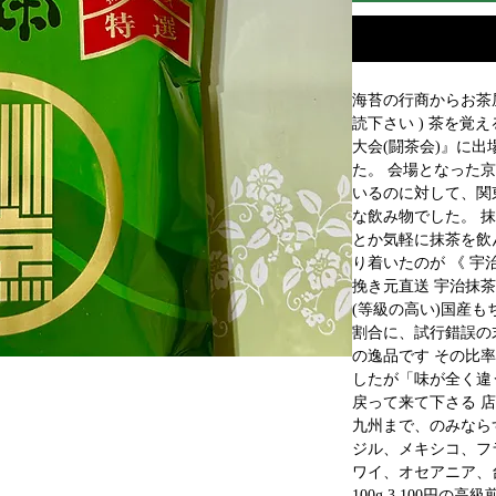
海苔の行商からお茶屋
読下さい ) 茶を覚
大会(闘茶会)』に出
た。 会場となった
いるのに対して、関
な飲み物でした。 
とか気軽に抹茶を飲
り着いたのが 《 宇
挽き元直送 宇治抹茶
(等級の高い)国産も
割合に、試行錯誤の
の逸品です その比
したが「味が全く違
戻って来て下さる 店
九州まで、のみならず
ジル、メキシコ、フ
ワイ、オセアニア、台
100g 3,100円