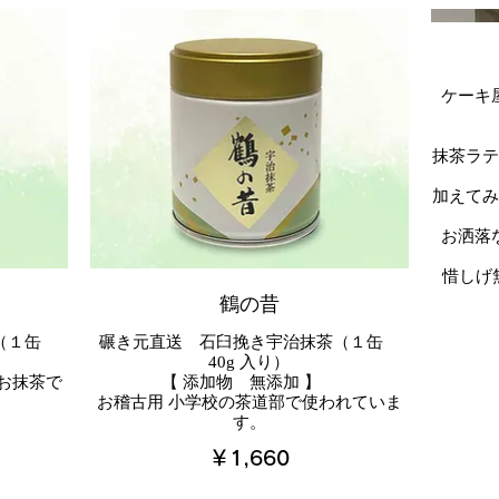
ケーキ
抹茶ラ
加えて
お洒落
惜しげ
鶴の昔
茶（１缶
碾き元直送 石臼挽き宇治抹茶（１缶
40g 入り）
 お抹茶で
【 添加物 無添加 】
お稽古用 小学校の茶道部で使われていま
す。
￥1,660