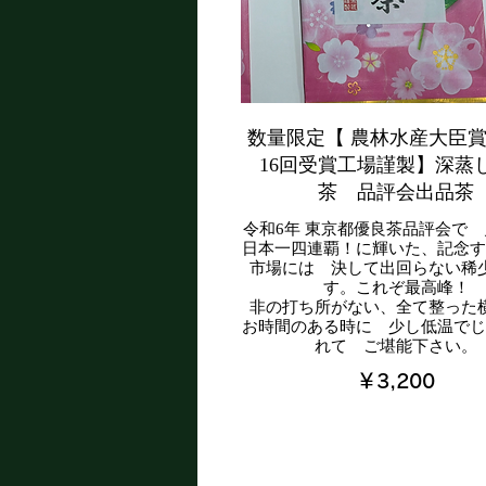
数量限定【 農林水産大臣
16回受賞工場謹製】深蒸
茶 品評会出品茶
令和6年 東京都優良茶品評会で
日本一四連覇！に輝いた、記念す
市場には 決して出回らない稀
す。これぞ最高峰！
非の打ち所がない、全て整った
お時間のある時に 少し低温でじ
れて ご堪能下さい。
￥3,200