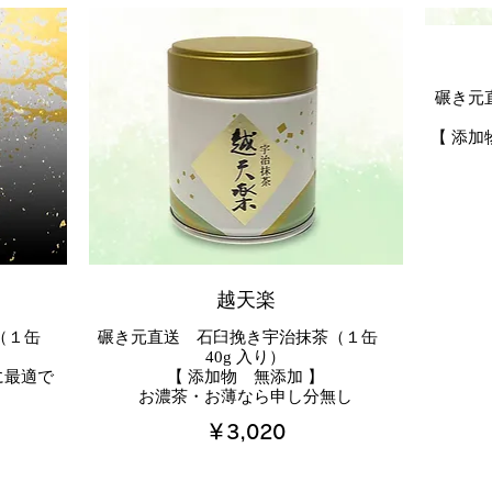
碾き元
越天楽
茶（１缶
碾き元直送 石臼挽き宇治抹茶（１缶
40g 入り）
に最適で
【 添加物 無添加 】
￥3,020