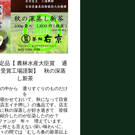
定品【 農林水産大臣賞 通
回受賞工場謹製】 秋の深蒸
し新茶
茶の中から 選りすぐりのものだけ
を
で寝かせておいて、秋になって目覚
《店主イチ押し》の逸品です。店主
りに秋の深蒸しが好き過ぎて 皆様
ご紹介したのが伝染したのか？
ファンが 年々 増えています。
た何とも言えない深い味わいに、
方々の間では「むしろ春の新茶以上