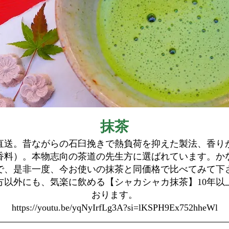
抹茶
元直送。昔ながらの石臼挽きで熱負荷を抑えた製法、香
香料）。本物志向の茶道の先生方に選ばれています。か
で、是非一度、今お使いの抹茶と同価格で比べてみて下
方以外にも、気楽に飲める【シャカシャカ抹茶】10年以
おります。
https://youtu.be/yqNyIrfLg3A?si=lKSPH9Ex752hheWl