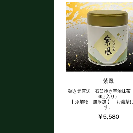
紫鳳
碾き元直送 石臼挽き宇治抹
40g 入り）
【 添加物 無添加 】 お濃茶
￥5,580