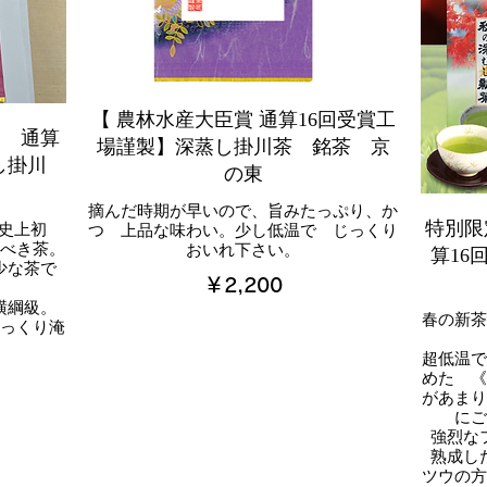
【 農林水産大臣賞 通算16回受賞工
賞 通算
場謹製】深蒸し掛川茶 銘茶 京
し掛川
の東
摘んだ時期が早いので、旨みたっぷり、か
特別限
 史上初
つ 上品な味わい。少し低温で じっくり
べき茶。
おいれ下さい。
算16
少な茶で
￥2,200
横綱級。
春の新
っくり淹
超低温
めた 
があま
に
強烈な
熟成し
ツウの