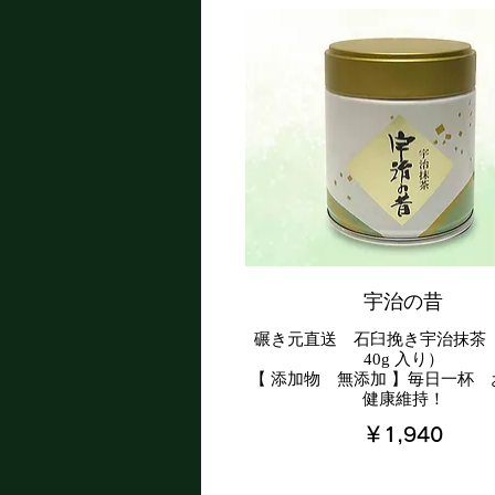
宇治の昔
碾き元直送 石臼挽き宇治抹
40g 入り）
【 添加物 無添加 】毎日一杯
健康維持！
￥1,940