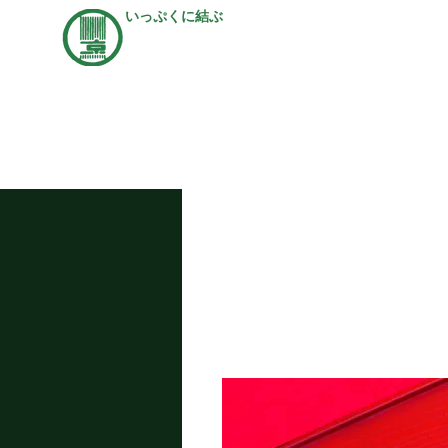
いっぷくに結ぶ
茶処 右京
ホー
中野区にある日本茶専門店。