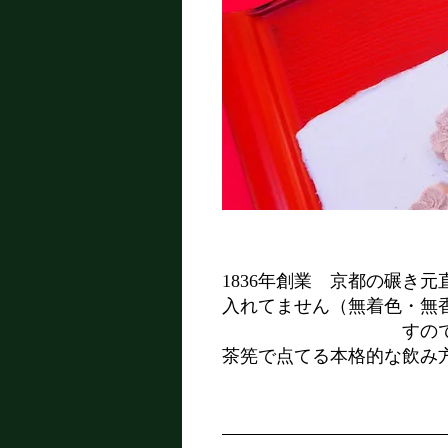
1836年創業 京都の碾き
入れてません（無着色・無
すの
茶筅で点てる本格的な飲み