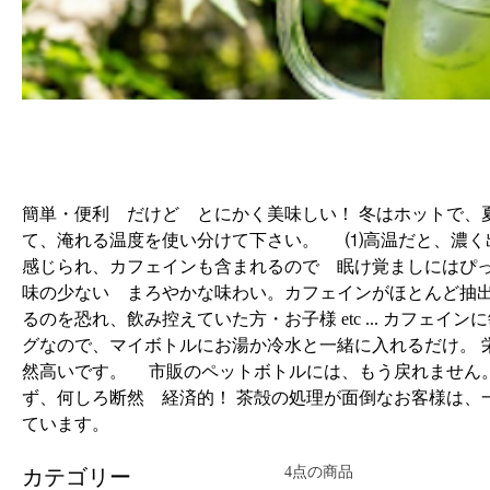
ティーバッグ（冷温両用）簡単・
経済的
簡単・便利 だけど とにかく美味しい！ 冬はホットで、
て、淹れる温度を使い分けて下さい。 ⑴高温だと、濃く
感じられ、カフェインも含まれるので 眠け覚ましにはぴっ
味の少ない まろやかな味わい。カフェインがほとんど抽
るのを恐れ、飲み控えていた方・お子様 etc ... カフェイ
グなので、マイボトルにお湯か冷水と一緒に入れるだけ。 
然高いです。 市販のペットボトルには、もう戻れません。
ず、何しろ断然 経済的！ 茶殻の処理が面倒なお客様は、
ています。
4点の商品
カテゴリー