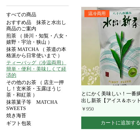
温冷両用
すべての商品
おすすめ品 抹茶と水出し
商品のご案内
煎茶 （ 掛川・知覧・八女・
嬉野・宇治・狭山 ）
抹茶 MATCHA （ 茶道の本
格派から日常使いまで ）
ティーバッグ（冷温両用）
簡単・便利・美味しくて経
済的
その他のお茶 （ 店主一押
し！玄米茶・玉露ほうじ
とにかく美味しい！一番
茶・和紅茶 ）
出し新茶【アイス＆ホット
抹茶菓子等 MATCHA
SWEETS
価格
￥950
焼き海苔
カートに追加す
ギフト包装