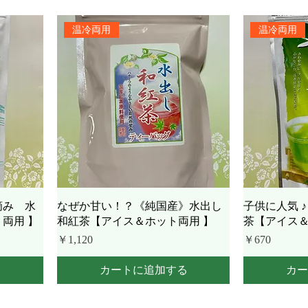
温冷両用
温冷両用
摘み 水
なぜか甘い！？《純国産》水出し
子供に人気 
両用 】
和紅茶【アイス＆ホット両用 】
茶【アイス＆
価格
価格
￥1,120
￥670
る
カートに追加する
カー