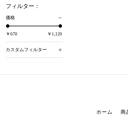
フィルター：
価格
￥670
￥1,120
カスタムフィルター
All Products
おすすめ品 抹茶と水
出し商品のご案内
煎茶 （ 掛川・知覧・八
女・嬉野・宇治・狭山
）
ティーバッグ（冷温両
用）簡単・便利・美味
ホーム
商
しくて経済的
その他のお茶 （ 店主一