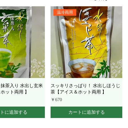
温冷両用
♪ 抹茶入り 水出し玄米
スッキリさっぱり！ 水出しほうじ
ホット両用 】
茶【アイス＆ホット両用 】
価格
￥670
トに追加する
カートに追加する