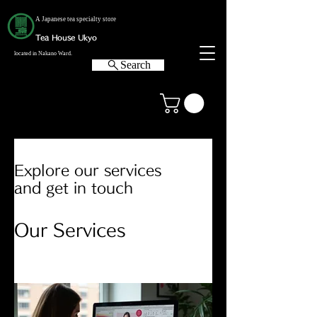
A Japanese tea specialty store
Tea House Ukyo
located in Nakano Ward.
Search
Explore our services
and get in touch
Our Services