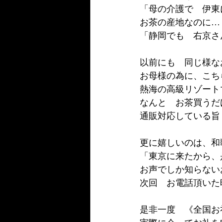
「母の介護で　伊東
お茶の産地なのに…
「静岡でも　右京さ
以前にも　同じ様な
お母様の為に、こち
熱海の高級リゾート
なんと　お茶買うだ
通販対応している旨
更に嬉しいのは、和
「東京に来たから、
お声でしか知らない
次回　お電話頂いた
是非一度　《全国お