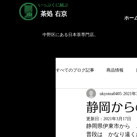
いっぷくに結ぶ
茶処 右京
ホー
中野区にある日本茶専門店。
すべてのブログ記事
商品情報
ukyotea0405
2021
静岡から
更新日：
2021年3月17日
静岡県伊東市から　
普段は　かなり遠く