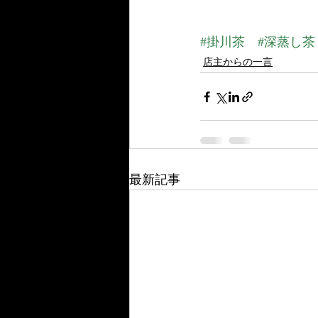
#掛川茶
#深蒸し茶
店主からの一言
最新記事