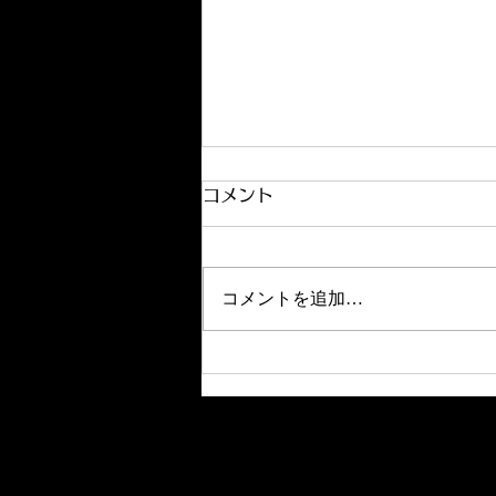
コメント
コメントを追加…
掛川茶市場開き 初取り引き
新茶 好評発売中！