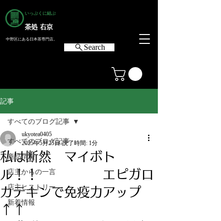
いっぷくに結ぶ
茶処 右京
中野区にある日本茶専門店。
Search
記事
すべてのブログ記事
ukyotea0405
すべてのブログ記事
2025年5月25日
読了時間: 1分
私は断然 マイボト
商品情報
ル！！ エピガロ
店主からの一言
店主ヒストリー
カテキンで免疫力アップ
新着情報
↑↑