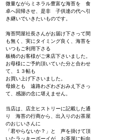
微量ながらミネラル豊富な海苔を　食
卓へ回帰させ、是非　子供達の代へ引
き継いでいきたいものです。
海苔問屋社長さんがお届け下さって間
も無く、実にタイミング良く、海苔を
いつもご利用下さる
板橋のお客様がご来店下さいました。
お母様にご予約頂いていた分と合わせ
て、１３帖も
お買い上げ下さいました。
母娘とも　遠路わざわざおみえ下さっ
て、感謝の念に堪えません。
当店は、店主ヒストリーに記載した通
り　海苔の行商から、出入りのお茶屋
のおじいさんに
「君やらないか？」と　声を掛けて頂
いたラッキーボーイが　お茶屋に転向