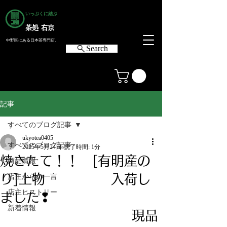
いっぷくに結ぶ
茶処 右京
中野区にある日本茶専門店。
Search
記事
すべてのブログ記事
ukyotea0405
すべてのブログ記事
2025年5月24日
読了時間: 1分
焼きたて！！ [有明産の
商品情報
り]上物 入荷し
店主からの一言
店主ヒストリー
ました❢
新着情報
現品