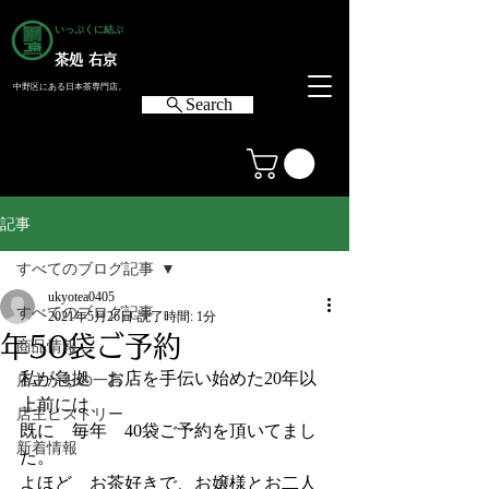
いっぷくに結ぶ
茶処 右京
中野区にある日本茶専門店。
Search
記事
すべてのブログ記事
ukyotea0405
すべてのブログ記事
2021年5月26日
読了時間: 1分
年50袋ご予約
商品情報
私が急拠　お店を手伝い始めた20年以
店主からの一言
上前には、
店主ヒストリー
既に　毎年　40袋ご予約を頂いてまし
新着情報
た。
よほど　お茶好きで、お嬢様とお二人