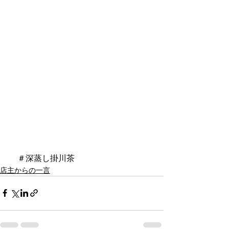
　＃深蒸し掛川茶
店主からの一言