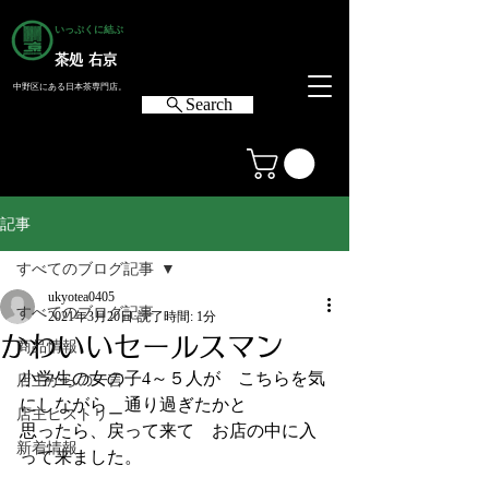
いっぷくに結ぶ
茶処 右京
中野区にある日本茶専門店。
Search
記事
すべてのブログ記事
ukyotea0405
すべてのブログ記事
2021年3月20日
読了時間: 1分
かわいいセールスマン
商品情報
小学生の女の子4～５人が　こちらを気
店主からの一言
にしながら　通り過ぎたかと
店主ヒストリー
思ったら、戻って来て　お店の中に入
新着情報
って来ました。