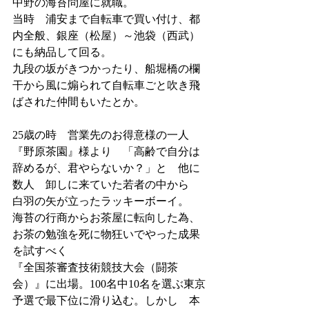
中野の海苔問屋に就職。
当時　浦安まで自転車で買い付け、都
内全般、銀座（松屋）～池袋（西武）
にも納品して回る。
九段の坂がきつかったり、船堀橋の欄
干から風に煽られて自転車ごと吹き飛
ばされた仲間もいたとか。
25歳の時　営業先のお得意様の一人
『野原茶園』様より　「高齢で自分は
辞めるが、君やらないか？」と　他に
数人　卸しに来ていた若者の中から　
白羽の矢が立ったラッキーボーイ。
海苔の行商からお茶屋に転向した為、
お茶の勉強を死に物狂いでやった成果
を試すべく
『全国茶審査技術競技大会（闘茶
会）』に出場。100名中10名を選ぶ東京
予選で最下位に滑り込む。しかし　本