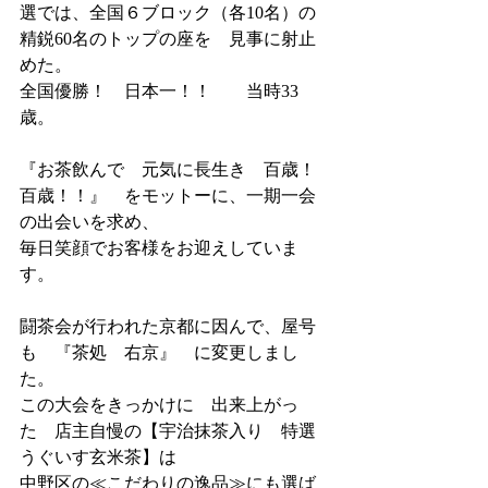
選では、全国６ブロック（各10名）の
精鋭60名のトップの座を　見事に射止
めた。
全国優勝！　日本一！！　　当時33
歳。
『お茶飲んで　元気に長生き　百歳！
百歳！！』　をモットーに、一期一会
の出会いを求め、
毎日笑顔でお客様をお迎えしていま
す。
闘茶会が行われた京都に因んで、屋号
も　『茶処　右京』　に変更しまし
た。
この大会をきっかけに　出来上がっ
た　店主自慢の【宇治抹茶入り　特選
うぐいす玄米茶】は
中野区の≪こだわりの逸品≫にも選ば