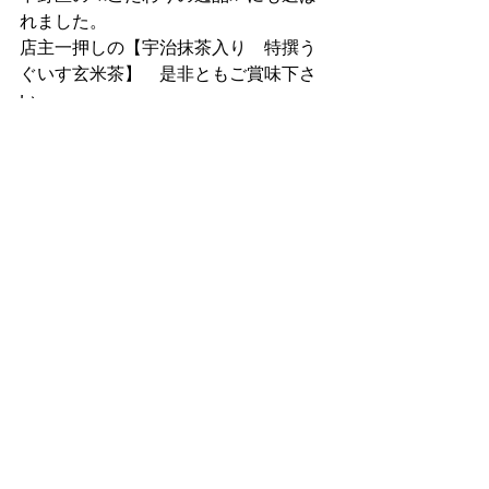
れました。
店主一押しの【宇治抹茶入り　特撰う
ぐいす玄米茶】　是非ともご賞味下さ
い。
＃全国茶審査技術競技大会　＃全国優
勝　＃日本一　＃闘茶会　＃抹茶入り
玄米茶
店主ヒストリー
コメント