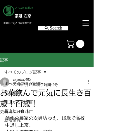
いっぷくに結ぶ
茶処 右京
中野区にある日本茶専門店。
Search
記事
すべてのブログ記事
ukyotea0405
すべてのブログ記事
2024年7月17日
読了時間: 2分
お茶飲んで元気に長生き百
商品情報
歳！百歳！
店主からの一言
店主ヒストリー
更新日：
2月17日
信州の農家の次男坊ゆえ、16歳で高校
新着情報
中退し上京。